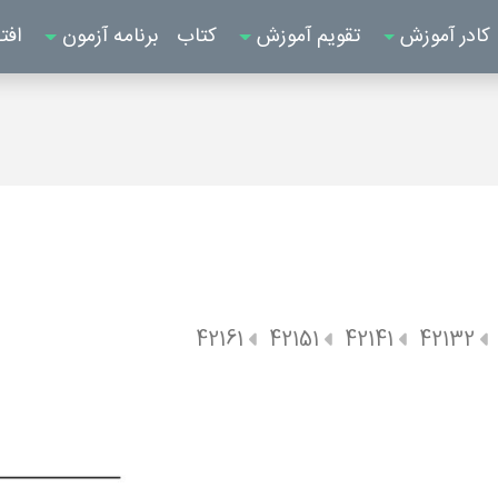
کادر آموزش
تقویم آموزش
کتاب
برنامه آزمون
افت
42161
42151
42141
42132