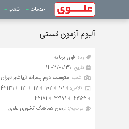
خدمات
شعب
آلبوم آزمون تستی
رده:
فوق برنامه
تاریخ:
1403/01/31
شعبه:
متوسطه دوم پسرانه آریاشهر تهران
کلاس:
101
102
111
121
42131
42181
42171
42162
توضیح:
آزمون هماهنگ کشوری علوی