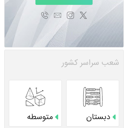
شعب سراسر کشور
دبستان
متوسطه