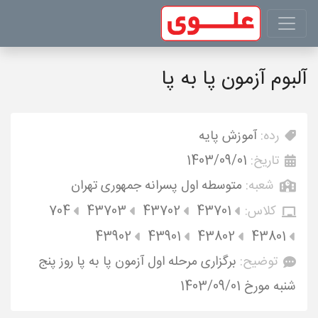
آلبوم آزمون پا به پا
رده:
آموزش پایه
تاریخ:
1403/09/01
شعبه:
متوسطه اول پسرانه جمهوری تهران
کلاس:
43701
43702
43703
704
43902
43901
43802
43801
توضیح:
برگزاری مرحله اول آزمون پا به پا روز پنج
شنبه مورخ 1403/09/01