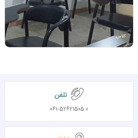
کلاس
تلفن
061-52621505