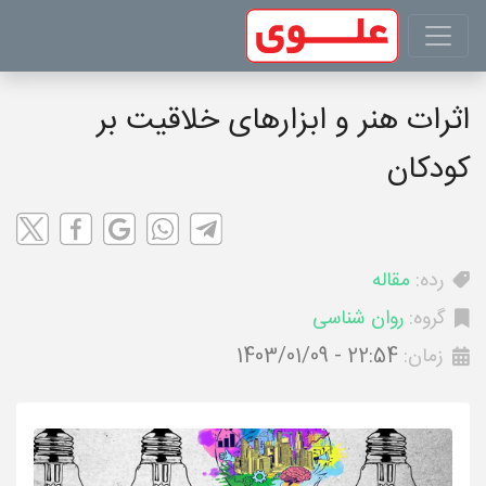
اثرات هنر و ابزارهای خلاقیت بر
کودکان
رده:
مقاله
گروه:
روان شناسی
زمان:
1403/01/09 - 22:54