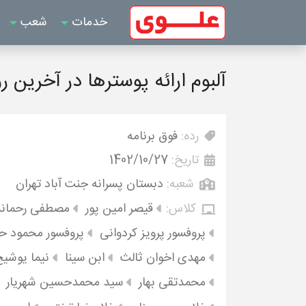
خدمات
شعب
آلبوم ارائه پوسترها در آخرین ر
رده:
فوق برنامه
تاریخ:
1402/10/27
شعبه:
دبستان پسرانه جنت آباد تهران
کلاس:
قیصر امین پور
مصطفی رحمان
پروفسور پرویز کردوانی
پروفسور محمود ح
مهدی اخوان ثالث
ابن سینا
نیما یوشی
محمدتقی بهار
سید محمدحسین شهریار