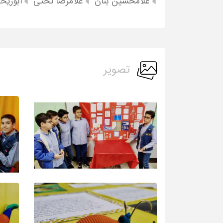
غلامحسین بنان
غلامرضا تختی
ابوریح
تصویر