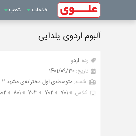
خدمات
شعب
آلبوم اردوی یلدایی
رده:
اردو
تاریخ:
1401/09/30
شعبه:
متوسطه‌ی اول دخترانه‌ی مشهد 2
کلاس:
701
702
703
801
802