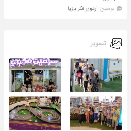
توضیح:
اردوی فکر بازیا .
تصویر