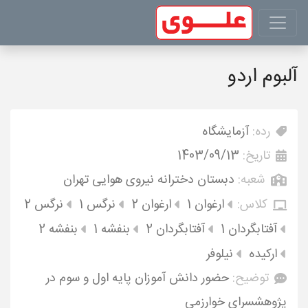
آلبوم اردو
رده:
آزمایشگاه
تاریخ:
1403/09/13
شعبه:
دبستان دخترانه نیروی هوایی تهران
کلاس:
ارغوان 1
ارغوان 2
نرگس 1
نرگس 2
آفتابگردان 1
آفتابگردان 2
بنفشه 1
بنفشه 2
ارکیده
نیلوفر
توضیح:
حضور دانش آموزان پایه اول و سوم در
پژوهشسرای خوارزمی