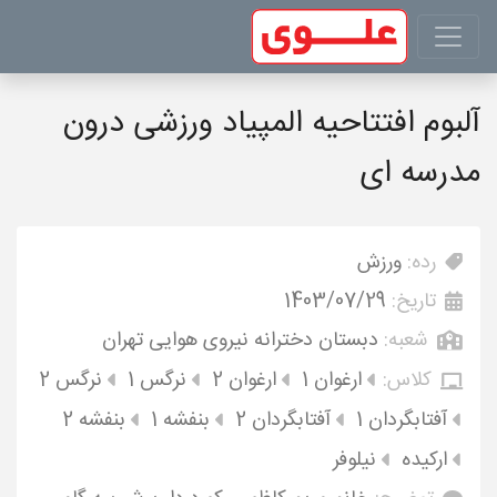
آلبوم افتتاحیه المپیاد ورزشی درون
مدرسه ای
رده:
ورزش
تاریخ:
1403/07/29
شعبه:
دبستان دخترانه نیروی هوایی تهران
کلاس:
ارغوان 1
ارغوان 2
نرگس 1
نرگس 2
آفتابگردان 1
آفتابگردان 2
بنفشه 1
بنفشه 2
ارکیده
نیلوفر