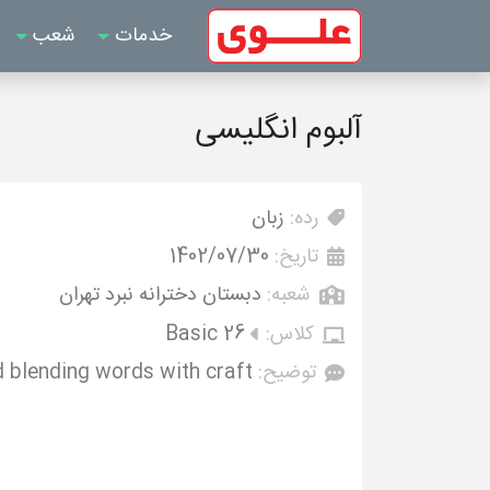
خدمات
شعب
آلبوم انگلیسی
رده:
زبان
تاریخ:
1402/07/30
شعبه:
دبستان دخترانه نبرد تهران
کلاس:
Basic 26
توضیح:
 blending words with craft.