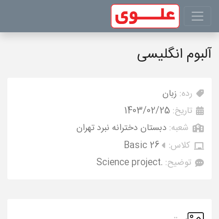
آلبوم انگلیسی
رده:
زبان
تاریخ:
1403/02/25
شعبه:
دبستان دخترانه نبرد تهران
کلاس:
Basic 26
توضیح:
.Science project