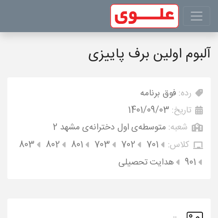
آلبوم اولین برف پاییزی
رده:
فوق برنامه
تاریخ:
1401/09/03
شعبه:
متوسطه‌ی اول دخترانه‌ی مشهد 2
کلاس:
701
702
703
801
802
803
901
هدایت تحصیلی