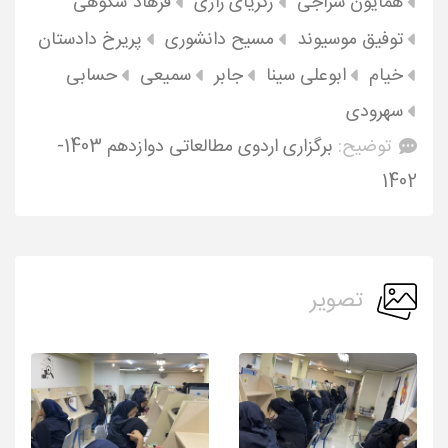
همایون سراجی
زکریای رازی
فرهاد شکوهی
توفیق موسیوند
مسیح دانشوری
پریرخ دادستان
خیام
ابوعلی سینا
جابر
سمیعی
حسابی
سهرودی
توضیح:
برگزاری اردوی مطالعاتی دوازدهم 1403-
1402
تصویر