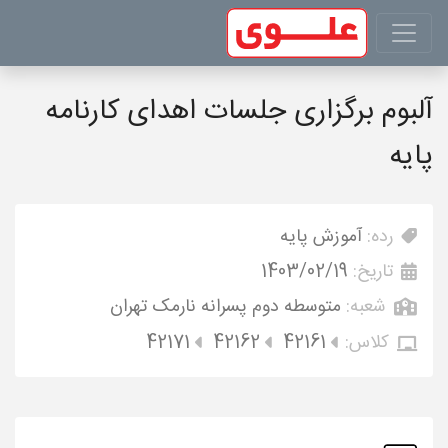
آلبوم برگزاری جلسات اهدای کارنامه
پایه
رده:
آموزش پایه
تاریخ:
1403/02/19
شعبه:
متوسطه دوم پسرانه نارمک تهران
کلاس:
42161
42162
42171