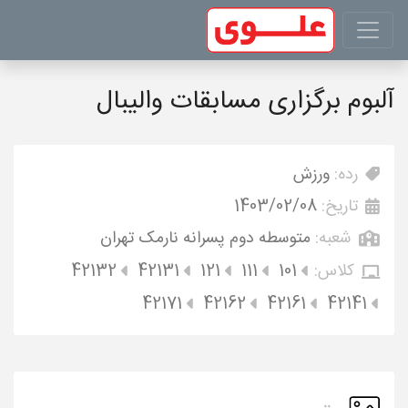
آلبوم برگزاری مسابقات والیبال
رده:
ورزش
تاریخ:
1403/02/08
شعبه:
متوسطه دوم پسرانه نارمک تهران
کلاس:
101
111
121
42131
42132
42171
42162
42161
42141