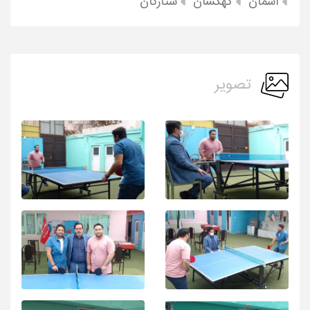
آسمان
کهکشان
ستارگان
تصویر