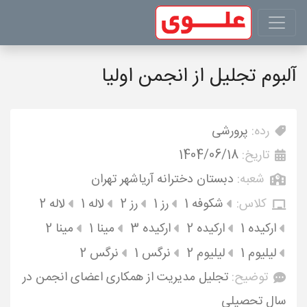
آلبوم تجلیل از انجمن اولیا
رده:
پرورشی
تاریخ:
1404/06/18
شعبه:
دبستان دخترانه آریاشهر تهران
کلاس:
شکوفه 1
رز 1
رز 2
لاله 1
لاله 2
ارکیده 1
ارکیده 2
ارکیده 3
مینا 1
مینا 2
لیلیوم 1
لیلیوم 2
نرگس 1
نرگس 2
توضیح:
تجلیل مدیریت از همکاری اعضای انجمن در
سال تحصیلی