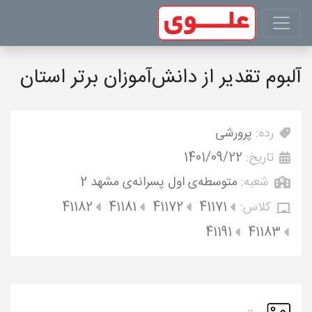
آلبوم تقدیر از دانش‌آموزان برتر استان
رده:
پرورشی
تاریخ:
1401/09/22
شعبه:
متوسطه‌ی اول پسرانه‌ی مشهد 2
کلاس:
41171
41172
41181
41182
41191
41183