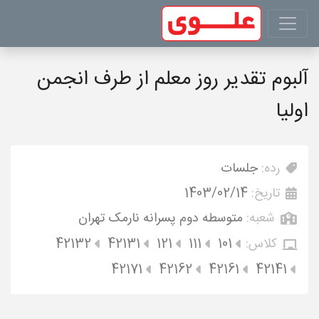
آلبوم تقدیر روز معلم از طرف انجمن
اولیا
رده:
جلسات
تاریخ:
1403/02/14
شعبه:
متوسطه دوم پسرانه نارمک تهران
کلاس:
101
111
121
42131
42132
42171
42162
42161
42141