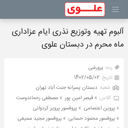
آلبوم تهیه وتوزیع نذری ایام عزاداری
ماه محرم در دبستان علوی
رده:
پرورشی
تاریخ:
1402/05/02
شعبه:
دبستان پسرانه جنت آباد تهران
کلاس:
قیصر امین پور
مصطفی رحماندوست
پروین اعتصامی
پروفسور پرویز کردوانی
پروفسور محمود حسابی
پروفسور مجید سمیعی