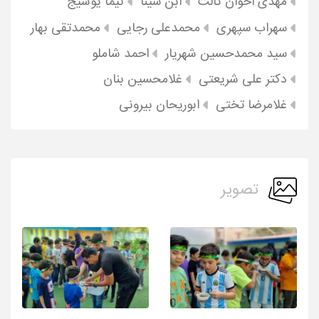
مهدی اخوان ثالث
ابن سینا
نیما یوشیج
سهراب سپهری
محمدعلی رجایی
محمدتقی بهار
سید محمدحسین شهریار
احمد شاملو
دکتر علی شریعتی
غلامحسین بنان
غلامرضا تختی
ابوریحان بیرونی
تصویر