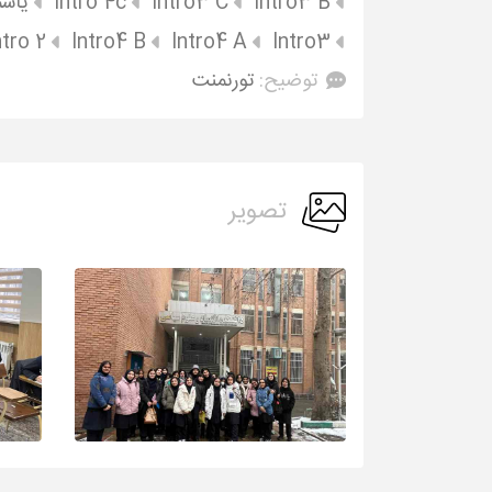
Intro3 B
Intro3 C
Intro 4c
یاس
ntro 2
Intro4 B
Intro4 A
Intro3
توضیح:
تورنمنت
تصویر