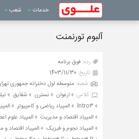
خدمات
شعب
آلبوم تورنمنت
رده:
فوق برنامه
تاریخ:
1403/11/30
شعبه:
متوسطه اول دخترانه جمهوری تهرا
کلاس:
ارغوان
نسترن
شقایق
نیل
Intro3
المپیاد ریاضی و کامپیوتر
المپی
المپیاد اقتصاد و مدیریت
المپیاد علوم اع
المپیاد نجوم و فیزیک
المپیاد اقتصاد و 