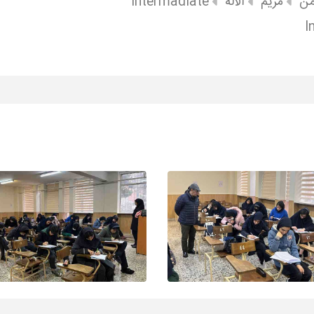
من
مریم
آلاله
Intermadiate
I