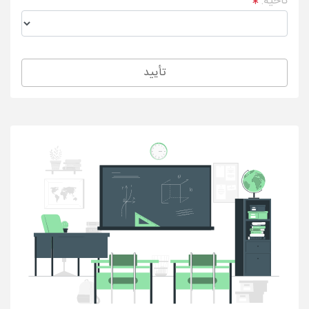
ناحیه:
تأیید