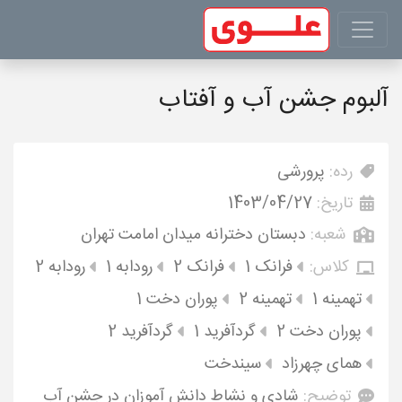
آلبوم جشن آب و آفتاب
رده:
پرورشی
تاریخ:
1403/04/27
شعبه:
دبستان دخترانه میدان امامت تهران
کلاس:
فرانک 1
فرانک 2
رودابه 1
رودابه 2
تهمینه 1
تهمینه 2
پوران دخت 1
پوران دخت 2
گردآفرید 1
گردآفرید 2
همای چهرزاد
سیندخت
توضیح:
شادی و نشاط دانش آموزان در جشن آب