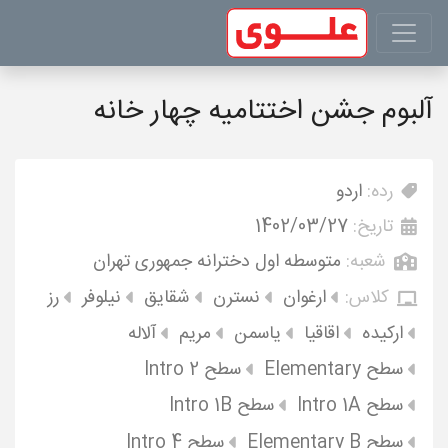
آلبوم جشن اختتامیه چهار خانه
رده:
اردو
تاریخ:
1402/03/27
شعبه:
متوسطه اول دخترانه جمهوری تهران
کلاس:
ارغوان
نسترن
شقایق
نیلوفر
رز
ارکیده
اقاقیا
یاسمن
مریم
آلاله
سطح Elementary
سطح Intro 2
سطح Intro 1A
سطح Intro 1B
سطح Elementary B
سطح Intro 4