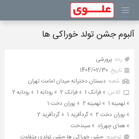
آلبوم جشن تولد خوراکی ها
رده:
پرورشی
تاریخ:
1404/02/30
شعبه:
دبستان دخترانه میدان امامت تهران
کلاس:
فرانک 1
فرانک 2
رودابه 1
رودابه 2
تهمینه 1
تهمینه 2
پوران دخت 1
پوران دخت 2
گردآفرید 1
گردآفرید 2
همای چهرزاد
سیندخت
توضیح:
جشن خوراکی ها جشن تولدی متفاوت