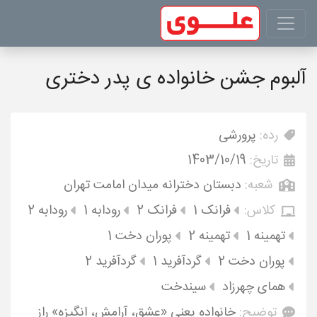
آلبوم جشن خانواده ی پدر دختری
رده:
پرورشی
تاریخ:
1403/10/19
شعبه:
دبستان دخترانه میدان امامت تهران
کلاس:
فرانک 1
فرانک 2
رودابه 1
رودابه 2
تهمینه 1
تهمینه 2
پوران دخت 1
پوران دخت 2
گردآفرید 1
گردآفرید 2
همای چهرزاد
سیندخت
توضیح:
خانواده یعنی «عشق، آرامش، انگیزه» راز