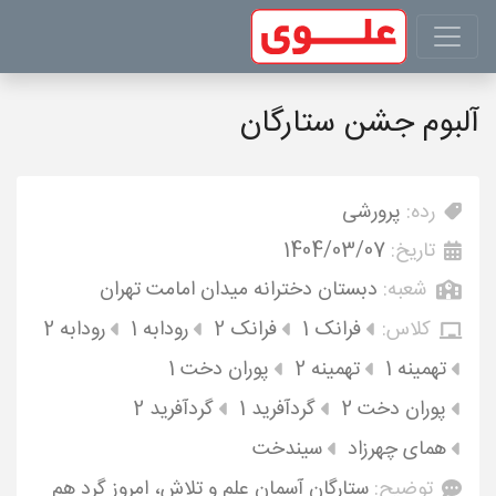
آلبوم جشن ستارگان
رده:
پرورشی
تاریخ:
1404/03/07
شعبه:
دبستان دخترانه میدان امامت تهران
کلاس:
فرانک 1
فرانک 2
رودابه 1
رودابه 2
تهمینه 1
تهمینه 2
پوران دخت 1
پوران دخت 2
گردآفرید 1
گردآفرید 2
همای چهرزاد
سیندخت
توضیح:
ستارگان آسمان علم و تلاش، امروز گرد هم