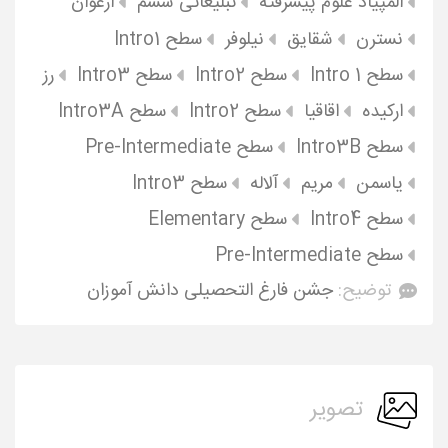
المپیاد علوم پیشرفته
تبلیغاتی ششم
ارغوان
نسترن
شقایق
نیلوفر
سطح Intro1
سطح Intro 1
سطح Intro2
سطح Intro3
رز
ارکیده
اقاقیا
سطح Intro2
سطح Intro3A
سطح Intro3B
سطح Pre-Intermediate
یاسمن
مریم
آلاله
سطح Intro3
سطح Intro4
سطح Elementary
سطح Pre-Intermediate
توضیح:
جشن فارغ التحصیلی دانش آموزان
تصویر