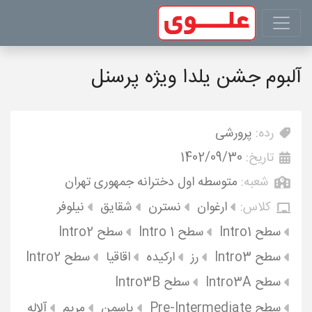
آلبوم جشن یلدا ویژه پرسنل
رده:
پرورشی
تاریخ:
1402/09/30
شعبه:
متوسطه اول دخترانه جمهوری تهران
کلاس:
ارغوان
نسترن
شقایق
نیلوفر
سطح Intro1
سطح Intro 1
سطح Intro2
سطح Intro3
رز
ارکیده
اقاقیا
سطح Intro2
سطح Intro3A
سطح Intro3B
سطح Pre-Intermediate
یاسمن
مریم
آلاله