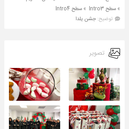
سطح Intro3
سطح Intro4
توضیح:
جشن یلدا
تصویر