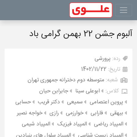
آلبوم جشن 22 بهمن گرامی باد
رده:
پرورشی
تاریخ:
1402/11/22
شعبه:
متوسطه دوم دخترانه جمهوری تهران
کلاس:
ابوعلی سینا
جابرابن حیان
پروین اعتصامی
سمیعی
دکتر قریب
حسابی
بیهقی
فارابی
خوارزمی
رازی
خواجه نصیر
المپیاد ریاضی
المپیاد فیزیک
المپیاد شیمی
المپیاد زیست شناسی
المپیاد سلول های بنیادین