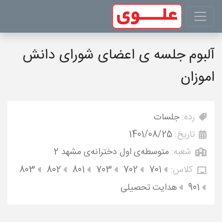
آلبوم جلسه ی اعضای شورای دانش
اموزان
رده:
جلسات
تاریخ:
1401/08/25
شعبه:
متوسطه‌ی اول دخترانه‌ی مشهد 2
کلاس:
701
702
703
801
802
803
901
هدایت تحصیلی