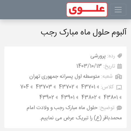
آلبوم حلول ماه مبارک رجب
رده:
پرورشی
تاریخ:
1403/10/13
شعبه:
متوسطه اول پسرانه جمهوری تهران
کلاس:
43701
43702
43703
704
43902
43901
43802
43801
توضیح:
حلول ماه مبارک رجب و ولادت امام
محمدباقر (ع) را تبریک عرض می نماییم.