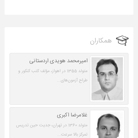
همکاران
امیرمحمد هویدی اردستانی
متولد 1355 در اهواز، مؤلف کتب کنکور و
طراح آزمون‌های...
غلامرضا اکبری
متولد 1360 در تهران، جدیت حین تدریس
تمرکز بالا سرعت...