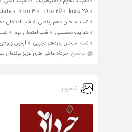
المپیاد نجوم و اخترفیزیک
المپیاد ادبی
diate
Intro 3
Intro 2B
Intro 2A
شب امتحان دهم ریاضی
شب امتحان ده
هدایت تحصیلی
شب امتحان نهم
شب ا
شب امتحان یازدهم تجربی
آزمون ورودی ن
توضیح:
خرداد ماهی های عزیز تولدتان مب
تصویر