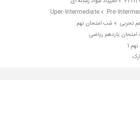
42191
المپیاد سواد رسانه ای
Uper-Intermediate
Pre-Interme
م تحربی
شب امتحان نهم
متحان یازدهم ریاضی
هم 1
ارک