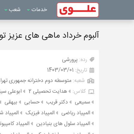
خدمات
شعب
آلبوم خرداد ماهی های عزیز تو
رده:
پرورشی
تاریخ:
1403/03/01
شعبه:
متوسطه دوم دخترانه جمهوری تهرا
کلاس:
هدایت تحصیلی 2
ابوعلی سین
سمیعی
دکتر قریب
حسابی
بیهقی
المپیاد ریاضی
المپیاد فیزیک
المپیاد 
المپیاد سلول های بنیادین
المپیاد کامپیوت