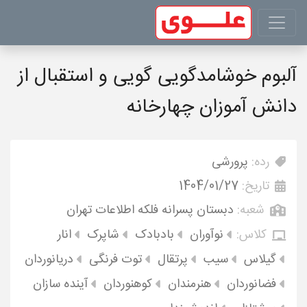
آلبوم خوشامدگویی گویی و استقبال از
دانش آموزان چهارخانه
رده:
پرورشی
تاریخ:
1404/01/27
شعبه:
دبستان پسرانه فلکه اطلاعات تهران
کلاس:
نوآوران
بادبادک
شاپرک
انار
گیلاس
سیب
پرتقال
توت فرنگی
دریانوردان
فضانوردان
هنرمندان
کوهنوردان
آینده سازان