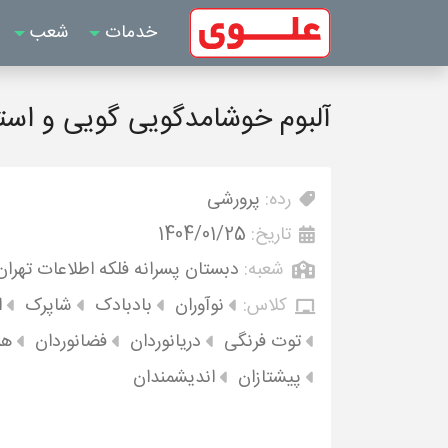
خدمات
شعب
آلبوم خوشامدگویی گویی و استق
رده:
پرورشی
تاریخ:
1404/01/25
شعبه:
دبستان پسرانه فلکه اطلاعات تهران
کلاس:
نوآوران
بادبادک
شاپرک
ا
توت فرنگی
دریانوردان
فضانوردان
هن
پیشتازان
اندیشمندان