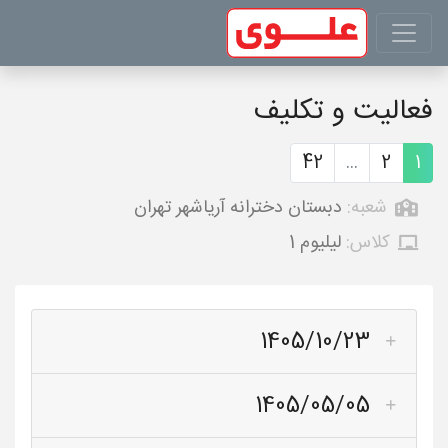
فعالیت و تکلیف
42
...
2
1
شعبه:
دبستان دخترانه آریاشهر تهران
کلاس:
لیلیوم 1
1405/10/23
1405/05/05