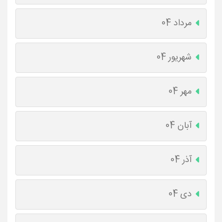
مرداد 04
شهریور 04
مهر 04
آبان 04
آذر 04
دی 04