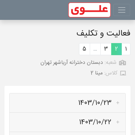
فعالیت و تکلیف
5
...
3
2
1
شعبه:
دبستان دخترانه آریاشهر تهران
کلاس:
مینا 2
1403/10/23
1403/10/22