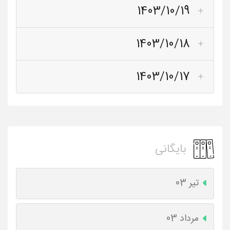
1403/10/19
1403/10/18
1403/10/17
بایگانی
تیر 03
مرداد 03