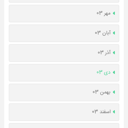
مهر 03
آبان 03
آذر 03
دی 03
بهمن 03
اسفند 03