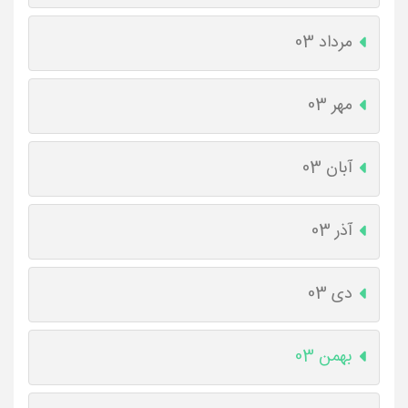
مرداد 03
مهر 03
آبان 03
آذر 03
دی 03
بهمن 03