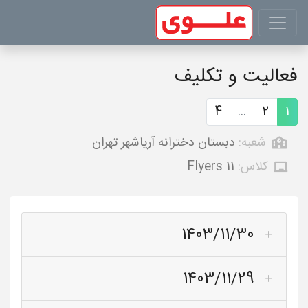
فعالیت و تکلیف
4
...
2
1
شعبه:
دبستان دخترانه آریاشهر تهران
کلاس:
Flyers 11
1403/11/30
1403/11/29