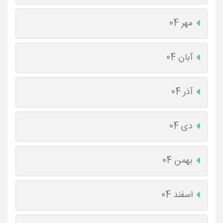
مهر 04
آبان 04
آذر 04
دی 04
بهمن 04
اسفند 04