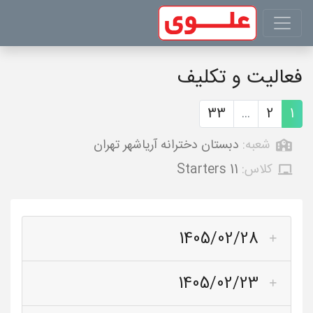
فعالیت و تکلیف
33
...
2
1
شعبه:
دبستان دخترانه آریاشهر تهران
کلاس:
Starters 11
1405/02/28
1405/02/23