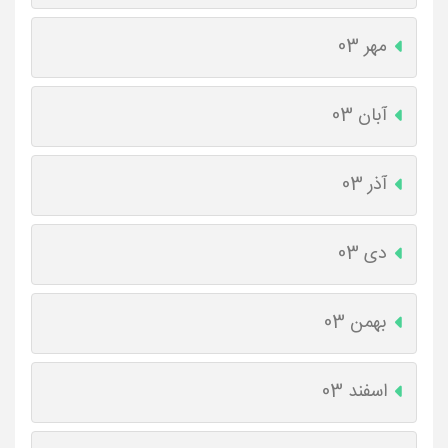
مهر 03
آبان 03
آذر 03
دی 03
بهمن 03
اسفند 03