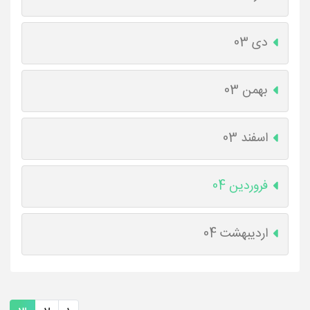
دی 03
بهمن 03
اسفند 03
فروردین 04
اردیبهشت 04