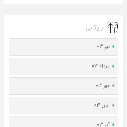
بایگانی
تیر 03
مرداد 03
مهر 03
آبان 03
آذر 03