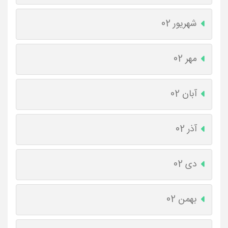
شهریور 02
مهر 02
آبان 02
آذر 02
دی 02
بهمن 02