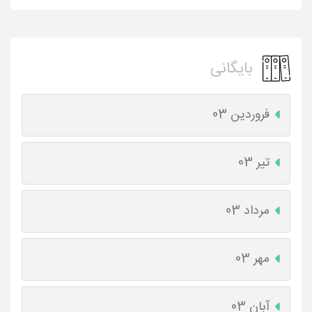
بایگانی
فروردین 03
تیر 03
مرداد 03
مهر 03
آبان 03