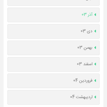
آذر 03
دی 03
بهمن 03
اسفند 03
فروردین 04
اردیبهشت 04