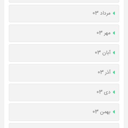
مرداد 03
مهر 03
آبان 03
آذر 03
دی 03
بهمن 03