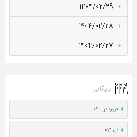
1404/02/29
1404/02/28
1404/02/27
بایگانی
فروردین 03
تیر 03