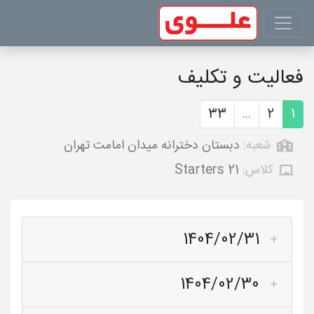
فعالیت و تکلیف
33
...
2
1
شعبه:
دبستان دخترانه میدان امامت تهران
کلاس:
Starters 21
1404/02/31
1404/02/30