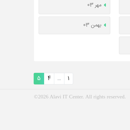
مهر 03
بهمن 03
5
4
...
1
©2026 Alavi IT Center. All rights reserved.