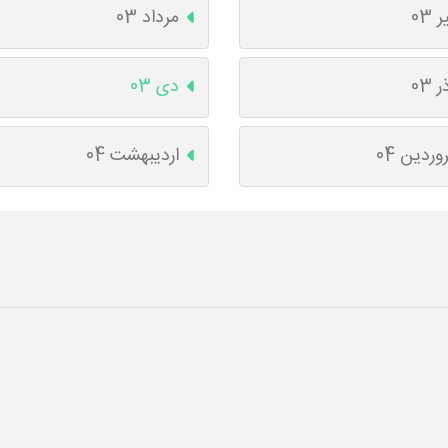
ر 03
مرداد 03
ر 03
دی 03
وردین 04
اردیبهشت 04