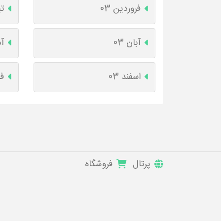
فروردین 03
تی
آبان 03
آذ
اسفند 03
فر
پرتال
فروشگاه