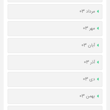
مرداد 03
مهر 03
آبان 03
آذر 03
دی 03
بهمن 03