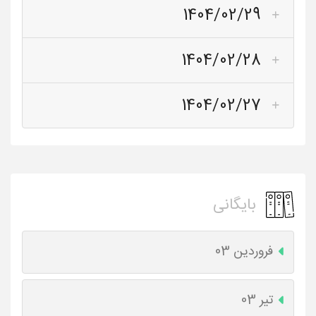
1404/02/29
1404/02/28
1404/02/27
بایگانی
فروردین 03
تیر 03