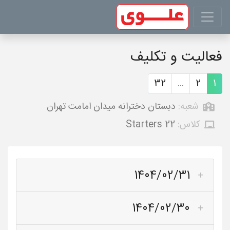
فعالیت و تکلیف
32
...
2
1
شعبه:
دبستان دخترانه میدان امامت تهران
کلاس:
Starters 22
1404/02/31
1404/02/30