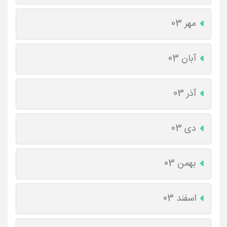
مهر 03
آبان 03
آذر 03
دی 03
بهمن 03
اسفند 03