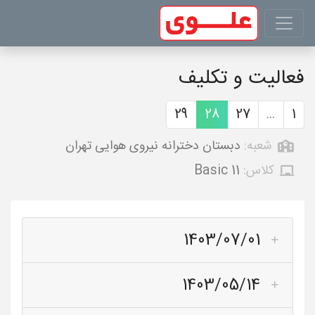
فعالیت و تکلیف
29
28
27
...
1
شعبه:
دبستان دخترانه نیروی هوایی تهران
کلاس:
Basic 11
1403/07/01
1403/05/14