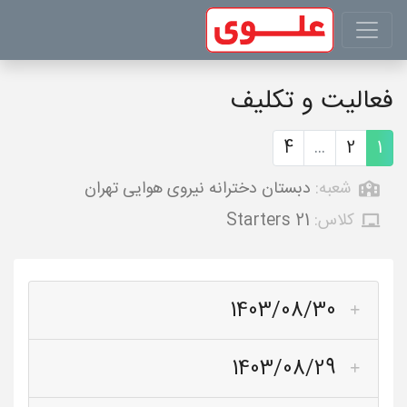
فعالیت و تکلیف
4
...
2
1
شعبه:
دبستان دخترانه نیروی هوایی تهران
کلاس:
Starters 21
1403/08/30
1403/08/29