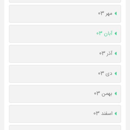
مهر 03
آبان 03
آذر 03
دی 03
بهمن 03
اسفند 03